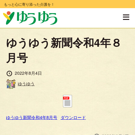
コ
もっと心に寄り添った介護を！
ン
テ
ン
ゆうゆう新聞令和4年８
ツ
へ
月号
移
動
投
2022年8月4日
稿
す
投
ゆうゆう
日
稿
る
者
ゆうゆう新聞令和4年8月号
ダウンロード