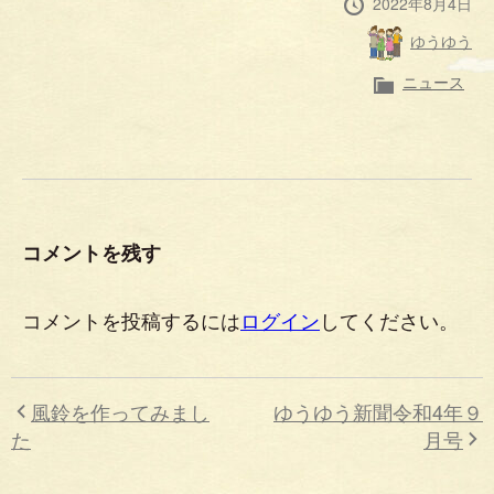
投
2022年8月4日
稿
投
ゆうゆう
日
稿
者
カ
ニュース
テ
ゴ
リ
ー
コメントを残す
コメントを投稿するには
ログイン
してください。
風鈴を作ってみまし
ゆうゆう新聞令和4年９
た
月号