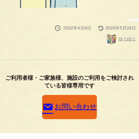
投
最
2022年4月6日
2025年5月26日
稿
終
投
ゆうゆう
日
更
稿
新
者
ご利用者様・ご家族様、施設のご利用をご検討され
ている皆様専用です
お問い合わせ