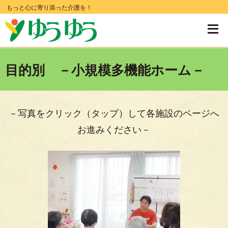
コ
もっと心に寄り添った介護を！
ン
テ
ン
目的別 －小規模多機能ホーム－
ツ
へ
移
－写真をクリック（タップ）して各施設のページへ
動
お進みください－
す
る