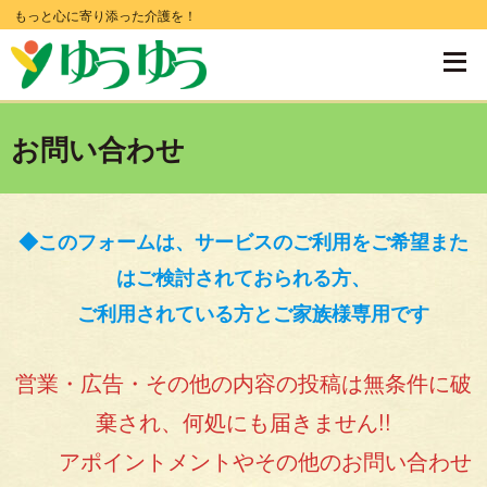
コ
もっと心に寄り添った介護を！
ン
テ
ン
お問い合わせ
ツ
へ
移
◆このフォームは、サービスのご利用をご希望また
動
はご検討されておられる方、
す
ご利用されている方とご家族様専用です
る
営業・広告・その他の内容の投稿は無条件に破
棄され、何処にも届きません!!
アポイントメントやその他のお問い合わせ