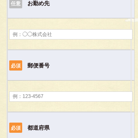
お勤め先
任意
郵便番号
必須
都道府県
必須