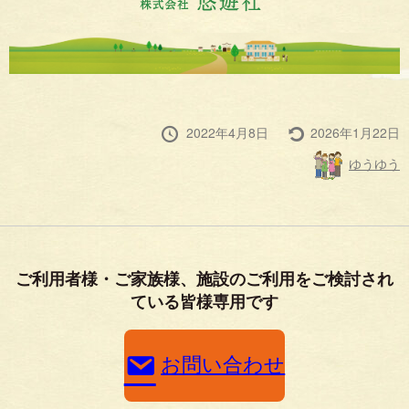
投
最
2022年4月8日
2026年1月22日
稿
終
投
ゆうゆう
日
更
稿
新
者
ご利用者様・ご家族様、施設のご利用をご検討され
ている皆様専用です
お問い合わせ