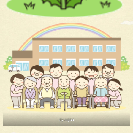
syuugou