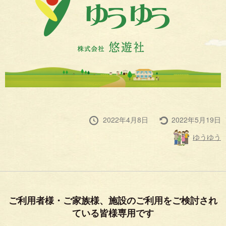
投
最
2022年4月8日
2022年5月19日
稿
終
投
ゆうゆう
日
更
稿
新
者
ご利用者様・ご家族様、施設のご利用をご検討され
ている皆様専用です