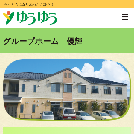
コ
もっと心に寄り添った介護を！
ン
テ
ン
グループホーム 優輝
ツ
へ
移
動
す
る