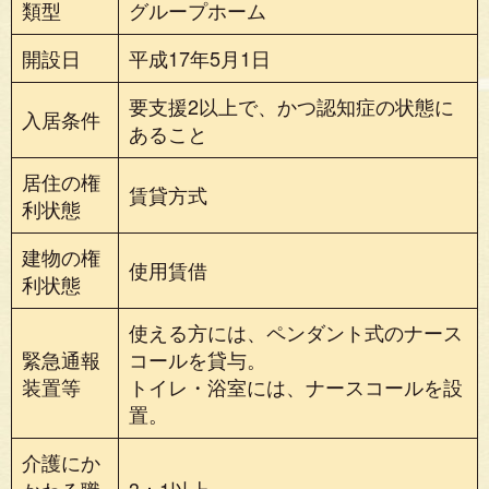
類型
グループホーム
開設日
平成17年5月1日
要支援2以上で、かつ認知症の状態に
入居条件
あること
居住の権
賃貸方式
利状態
建物の権
使用賃借
利状態
使える方には、ペンダント式のナース
緊急通報
コールを貸与。
装置等
トイレ・浴室には、ナースコールを設
置。
介護にか
かわる職
3：1以上