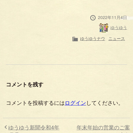
投
2022年11月4日
稿
投
ゆうゆう
日
稿
者
カ
ゆうゆうナウ
ニュース
テ
ゴ
リ
ー
コメントを残す
コメントを投稿するには
ログイン
してください。
ゆうゆう新聞令和4年
年末年始の営業のご案