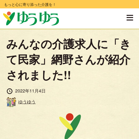
コ
もっと心に寄り添った介護を！
ン
テ
ン
みんなの介護求人に「き
ツ
へ
て民家」網野さんが紹介
移
されました!!
動
す
投
2022年11月4日
る
稿
投
ゆうゆう
日
稿
者