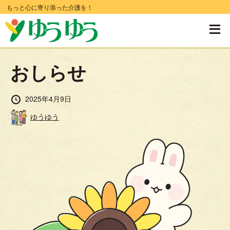
コ
もっと心に寄り添った介護を！
ン
テ
ン
おしらせ
ツ
へ
投
2025年4月9日
移
稿
投
ゆうゆう
日
動
稿
者
す
る