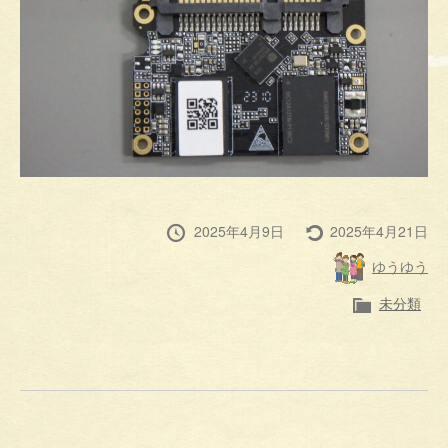
投
最
2025年4月9日
2025年4月21日
稿
終
投
ゆうゆう
日
更
稿
新
者
カ
未分類
テ
ゴ
リ
ー